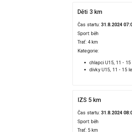
Děti 3 km
Čas startu
:
31.8.2024 07:
Sport
:
běh
Trať
:
4 km
Kategorie
:
chlapci U15, 11 - 15
dívky U15, 11 - 15 l
IZS 5 km
Čas startu
:
31.8.2024 08:
Sport
:
běh
Trať
:
5 km