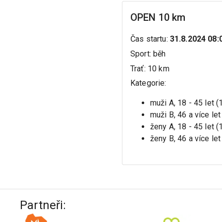
OPEN 10 km
Čas startu
:
31.8.2024 08:
Sport
:
běh
Trať
:
10 km
Kategorie
:
muži A, 18 - 45 let 
muži B, 46 a více let
ženy A, 18 - 45 let 
ženy B, 46 a více let
Partneři: